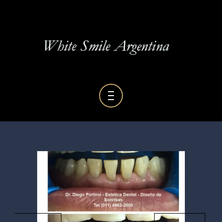
BLOG DENTAL
GALERÍA
RESEÑAS
HOME
SERVICIOS
QUIENES SOMOS
BLOG DENTAL
GALERÍA
RESEÑAS