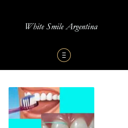
BLOG DENTAL
GALERÍA
RESEÑAS
HOME
SERVICIOS
QUIENES SOMOS
BLOG DENTAL
GALERÍA
RESEÑAS