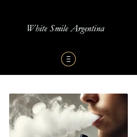
BLOG DENTAL
GALERÍA
RESEÑAS
HOME
SERVICIOS
QUIENES SOMOS
BLOG DENTAL
GALERÍA
RESEÑAS