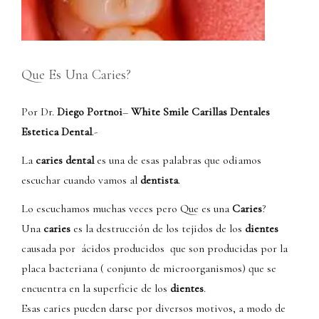
Que Es Una Caries?
Por Dr.
Diego Portnoi
–
White Smile Carillas Dentales
Estetica Dental
.-
La
caries dental
es una de esas palabras que odiamos
escuchar cuando vamos al
dentista
.
Lo escuchamos muchas veces pero Que es una
Caries
?
Una
caries
es la destrucción de los tejidos de los
dientes
causada por ácidos producidos que son producidas por la
placa bacteriana ( conjunto de microorganismos) que se
encuentra en la superficie de los
dientes
.
Esas caries pueden darse por diversos motivos, a modo de