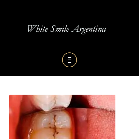
BLOG DENTAL
GALERÍA
RESEÑAS
HOME
SERVICIOS
QUIENES SOMOS
BLOG DENTAL
GALERÍA
RESEÑAS