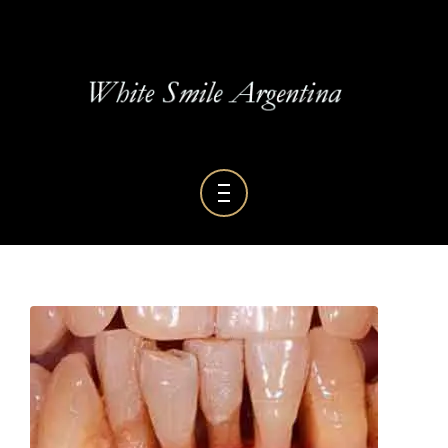
BLOG DENTAL
GALERÍA
RESEÑAS
HOME
SERVICIOS
QUIENES SOMOS
BLOG DENTAL
GALERÍA
RESEÑAS