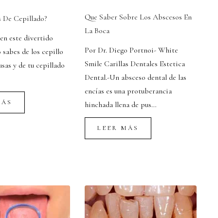
Que Saber Sobre Los Abscesos En
 De Cepillado?
La Boca
en este divertido
Por Dr. Diego Portnoi- White
sabes de los cepillo
Smile Carillas Dentales Estetica
usas y de tu cepillado
Dental.-Un absceso dental de las
encías es una protuberancia
MÁS
hinchada llena de pus…
LEER MÁS