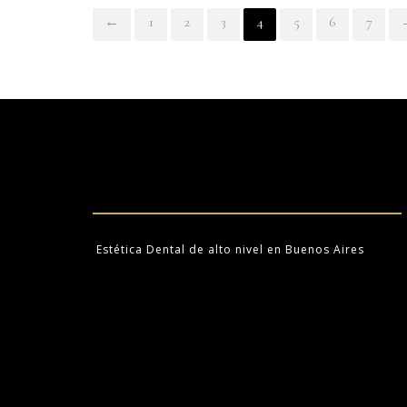
←
1
2
3
4
5
6
7
Estética Dental de alto nivel en Buenos Aires